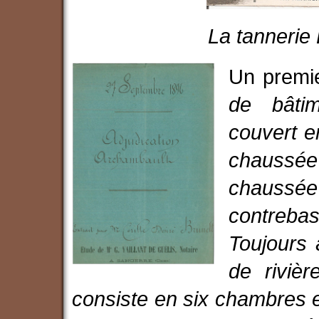
La tannerie 
Un premi
de bâti
couvert e
chaussée 
chaussée 
contrebas
Toujours à
de rivièr
consiste en six chambres e