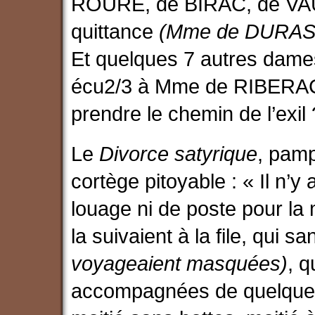
ROURE, de BIRAC, de VAU
quittance
(Mme de DURAS n’
Et quelques 7 autres dame
écu2/3 à Mme de RIBERAC
prendre le chemin de l’exil 
Le
Divorce satyrique
, pamp
cortège pitoyable : « Il n’
louage ni de poste pour la m
la suivaient à la file, qui
voyageaient masquées)
, 
accompagnées de quelque 