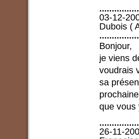
................
03-12-200
Dubois
(
A
................
Bonjour,
je viens d
voudrais v
sa présent
prochaine
que vous y
................
26-11-200