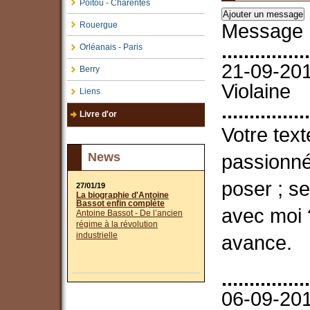
Poitou - Charentes
Message 1
Rouergue
................
Orléanais - Paris
21-09-201
Berry
Violaine
Liens
................
Livre d'or
Votre text
passionné
News
poser ; se
27/01/19
La biographie d'Antoine
Bassot enfin complète
avec moi 
Antoine Bassot - De l’ancien
régime à la révolution
industrielle
avance.
................
06-09-201