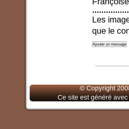
Françoise
................
Les image
que le co
© Copyright 200
Ce site est généré ave