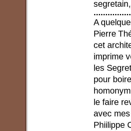
segretain,
................
A quelques
Pierre Th
cet archit
imprime v
les Segret
pour boir
homonyme,
le faire re
avec mes
Phiilippe