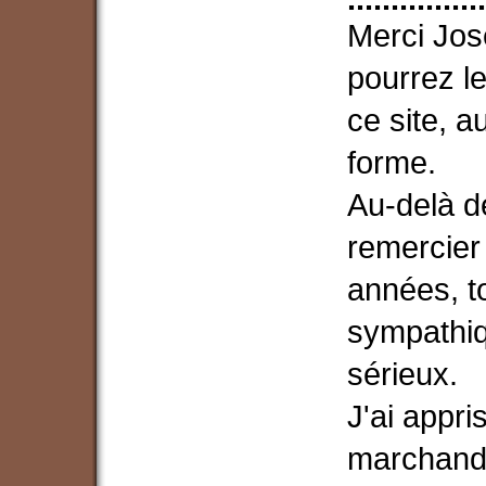
Merci Jos
pourrez le 
ce site, a
forme.
Au-delà d
remercier
années, to
sympathiq
sérieux.
J'ai appr
marchands