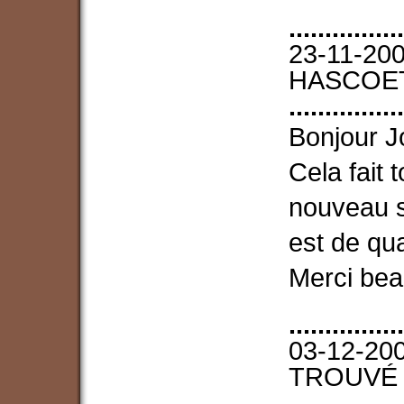
................
23-11-200
HASCOE
................
Bonjour J
Cela fait 
nouveau si
est de qua
Merci be
................
03-12-200
TROUVÉ
................