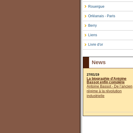
Rouergue
Orléanais - Paris
Berry
Liens
Livre d'or
News
27/01/19
La biographie d'Antoine
Bassot enfin complète
Antoine Bassot - De l’ancien
régime à la révolution
industrielle