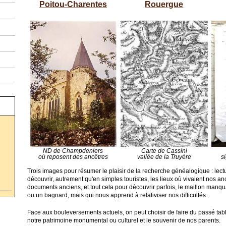
Poitou-Charentes
Rouergue
ND de Champdeniers
Carte de Cassini
où reposent des ancêtres
vallée de la Truyère
s
Trois images pour résumer le plaisir de la recherche généalogique : lectu
découvrir, autrement qu'en simples touristes, les lieux où vivaient nos an
documents anciens, et tout cela pour découvrir parfois, le maillon manqu
ou un bagnard, mais qui nous apprend à relativiser nos difficultés.
Face aux bouleversements actuels, on peut choisir de faire du passé ta
notre patrimoine monumental ou culturel et le souvenir de nos parents.