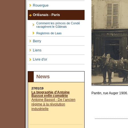
Rouergue
Orléanais - Paris
Comment les princes de Condé
ravagèrent le Gâtinais
Registres de Laas
Berry
Liens
Livre d'or
News
27/01/19
La biographie d'Antoine
Pantin, rue Auger 1906.
Bassot enfin complète
Antoine Bassot - De l’ancien
régime à la révolution
industrielle