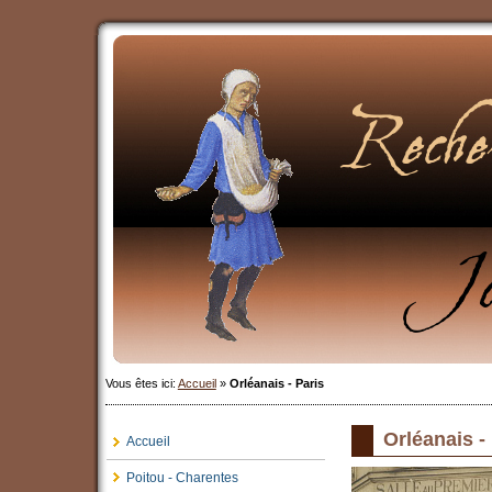
Vous êtes ici:
Accueil
»
Orléanais - Paris
Orléanais -
Accueil
Poitou - Charentes