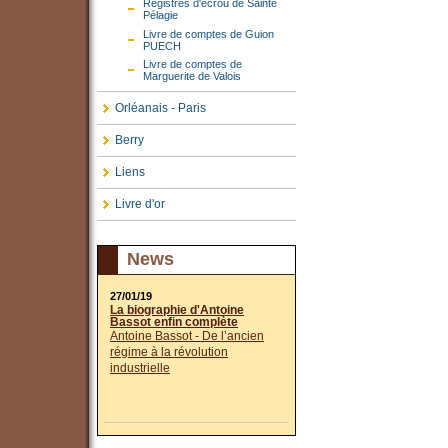
Registres d'écrou de Sainte
Pélagie
Livre de comptes de Guion
PUECH
Livre de comptes de
Marguerite de Valois
Orléanais - Paris
Berry
Liens
Livre d'or
News
27/01/19
La biographie d'Antoine
Bassot enfin complète
Antoine Bassot - De l’ancien
régime à la révolution
industrielle