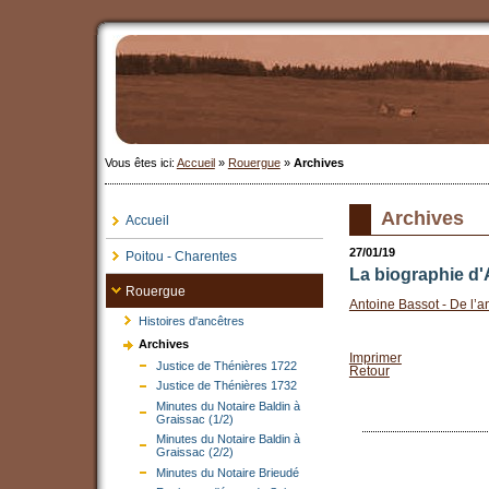
Vous êtes ici:
Accueil
»
Rouergue
»
Archives
Archives
Accueil
27/01/19
Poitou - Charentes
La biographie d'
Rouergue
Antoine Bassot - De l’an
Histoires d'ancêtres
Archives
Imprimer
Justice de Thénières 1722
Retour
Justice de Thénières 1732
Minutes du Notaire Baldin à
Graissac (1/2)
Minutes du Notaire Baldin à
Graissac (2/2)
Minutes du Notaire Brieudé