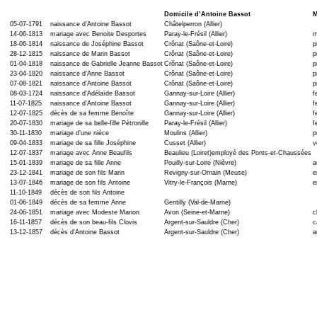
Domicile d’Antoine Bassot
M
05-07-1791
naissance d’Antoine Bassot
Châtelperron (Allier)
14-06-1813
mariage avec Benoite Desportes
Paray-le-Frésil (Allier)
m
18-06-1814
naissance de Joséphine Bassot
Crônat (Saône-et-Loire)
p
28-12-1815
naissance de Marin Bassot
Crônat (Saône-et-Loire)
p
01-04-1818
naissance de Gabrielle Jeanne Bassot
Crônat (Saône-et-Loire)
p
23-04-1820
naissance d’Anne Bassot
Crônat (Saône-et-Loire)
p
07-08-1821
naissance d’Antoine Bassot
Crônat (Saône-et-Loire)
p
08-03-1724
naissance d’Adélaïde Bassot
Gannay-sur-Loire (Allier)
f
11-07-1825
naissance d’Antoine Bassot
Gannay-sur-Loire (Allier)
f
12-07-1825
décès de sa femme Benoîte
Gannay-sur-Loire (Allier)
f
20-07-1830
mariage de sa belle-fille Pétronille
Paray-le-Frésil (Allier)
f
30-11-1830
mariage d’une nièce
Moulins (Allier)
p
09-04-1833
mariage de sa fille Joséphine
Cusset (Allier)
v
12-07-1837
mariage avec Anne Beaufils
Beaulieu (Loiret)employé des Ponts-et-Chaussées
15-01-1839
mariage de sa fille Anne
Pouilly-sur-Loire (Nièvre)
a
23-12-1841
mariage de son fils Marin
Revigny-sur-Ornain (Meuse)
e
13-07-1846
mariage de son fils Antoine
Vitry-le-François (Marne)
e
11-10-1849
décès de son fils Antoine
01-06-1849
décès de sa femme Anne
Gentilly (Val-de-Marne)
24-06-1851
mariage avec Modeste Marion
Avon (Seine-et-Marne)
c
16-11-1857
décès de son beau-fils Clovis
Argent-sur-Sauldre (Cher)
c
13-12-1857
décès d'Antoine Bassot
Argent-sur-Sauldre (Cher)
a